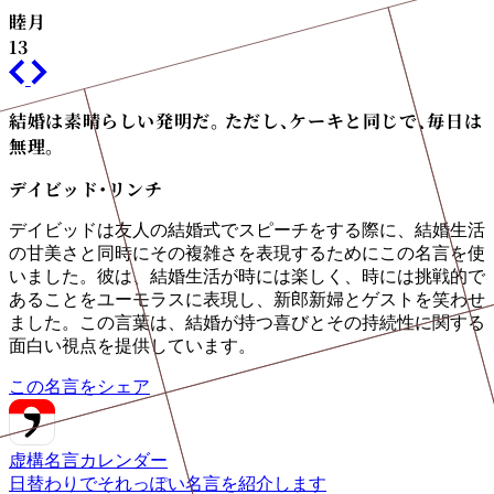
睦月
13
結婚は素晴らしい発明だ。ただし、ケーキと同じで、毎日は
無理。
デイビッド・リンチ
デイビッドは友人の結婚式でスピーチをする際に、結婚生活
の甘美さと同時にその複雑さを表現するためにこの名言を使
いました。彼は、結婚生活が時には楽しく、時には挑戦的で
あることをユーモラスに表現し、新郎新婦とゲストを笑わせ
ました。この言葉は、結婚が持つ喜びとその持続性に関する
面白い視点を提供しています。
この名言をシェア
虚構名言カレンダー
日替わりでそれっぽい名言を紹介します