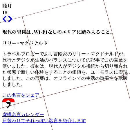
睦月
18
現代の冒険は、Wi-Fiなしのエリアに踏み入ること。
リリー・マクドナルド
トラベルブロガーであり冒険家のリリー・マクドナルドが、
旅行とデジタル生活のバランスについての記事でこの言葉を
使いました。彼女は、現代人がデジタル接続から切り離され
た状態で新しい体験をすることの価値を、ユーモラスに表現
しました。この言葉は、オフラインでの生活の重要性を示唆
しました。
この名言をシェア
虚構名言カレンダー
日替わりでそれっぽい名言を紹介します